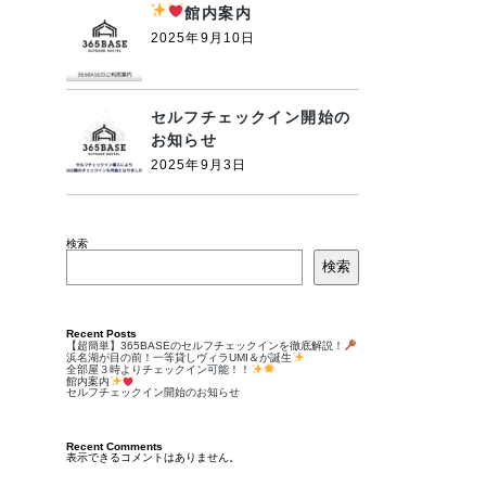
館内案内
2025年9月10日
セルフチェックイン開始の
お知らせ
2025年9月3日
検索
検索
Recent Posts
【超簡単】365BASEのセルフチェックインを徹底解説！
浜名湖が目の前！一等貸しヴィラUMI＆が誕生
全部屋３時よりチェックイン可能！！
館内案内
セルフチェックイン開始のお知らせ
Recent Comments
表示できるコメントはありません。