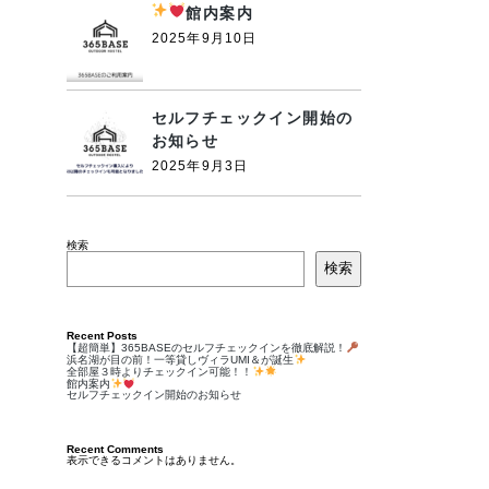
館内案内
2025年9月10日
セルフチェックイン開始の
お知らせ
2025年9月3日
検索
検索
Recent Posts
【超簡単】365BASEのセルフチェックインを徹底解説！
浜名湖が目の前！一等貸しヴィラUMI＆が誕生
全部屋３時よりチェックイン可能！！
館内案内
セルフチェックイン開始のお知らせ
Recent Comments
表示できるコメントはありません。