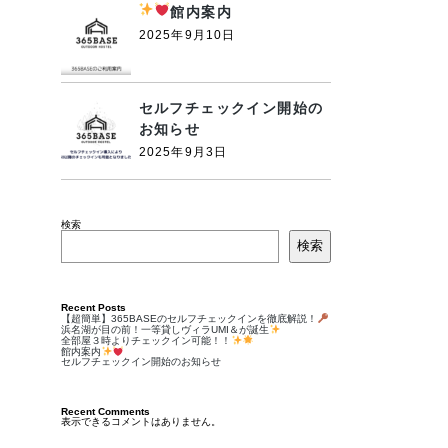
館内案内
2025年9月10日
セルフチェックイン開始の
お知らせ
2025年9月3日
検索
検索
Recent Posts
【超簡単】365BASEのセルフチェックインを徹底解説！
浜名湖が目の前！一等貸しヴィラUMI＆が誕生
全部屋３時よりチェックイン可能！！
館内案内
セルフチェックイン開始のお知らせ
Recent Comments
表示できるコメントはありません。