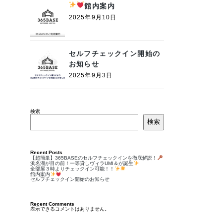
館内案内
2025年9月10日
セルフチェックイン開始の
お知らせ
2025年9月3日
検索
検索
Recent Posts
【超簡単】365BASEのセルフチェックインを徹底解説！
浜名湖が目の前！一等貸しヴィラUMI＆が誕生
全部屋３時よりチェックイン可能！！
館内案内
セルフチェックイン開始のお知らせ
Recent Comments
表示できるコメントはありません。