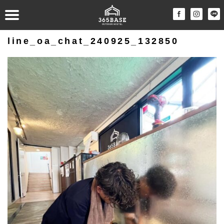
line_oa_chat_240925_132850