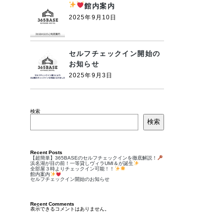
館内案内
2025年9月10日
セルフチェックイン開始の
お知らせ
2025年9月3日
検索
検索
Recent Posts
【超簡単】365BASEのセルフチェックインを徹底解説！
浜名湖が目の前！一等貸しヴィラUMI＆が誕生
全部屋３時よりチェックイン可能！！
館内案内
セルフチェックイン開始のお知らせ
Recent Comments
表示できるコメントはありません。