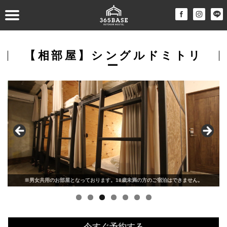
【相部屋】シングルドミトリ
ー
※男女共用のお部屋となっております。18歳未満の方のご宿泊はできません。
各ベッドに(コンセント・セーフティーボックス・パソコン作業用の机)完備。
広々とした二段ベッドが設置されたドミトリータイプのお部屋
共有のシャワーのご利用となります。
共有のトイレのご利用となります。
ベッドサイズ1170mm×2180mm
共有の洗面のご利用となります。
今すぐ予約する